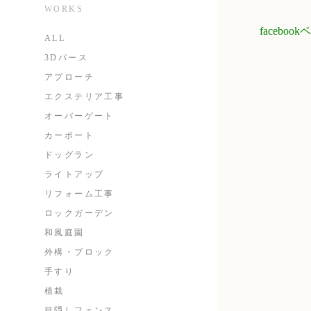
WORKS
faceb
ALL
3Dパース
アプローチ
エクステリア工事
オーバーゲート
カーポート
ドッグラン
ライトアップ
リフォーム工事
ロックガーデン
和風庭園
外構・ブロック
手すり
植栽
目隠しフェンス