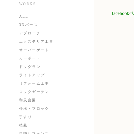
WORKS
faceb
ALL
3Dパース
アプローチ
エクステリア工事
オーバーゲート
カーポート
ドッグラン
ライトアップ
リフォーム工事
ロックガーデン
和風庭園
外構・ブロック
手すり
植栽
目隠しフェンス