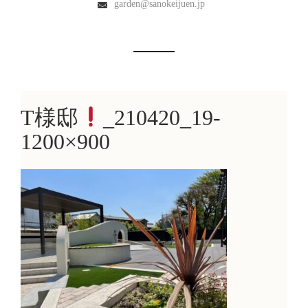
garden@sanokeijuen.jp
T様邸
_210420_19-
1200×900