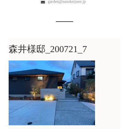
garden@sanokeijuen.jp
森井様邸_200721_7