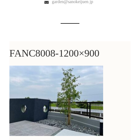
garden@sanokeijuen.jp
FANC8008-1200×900