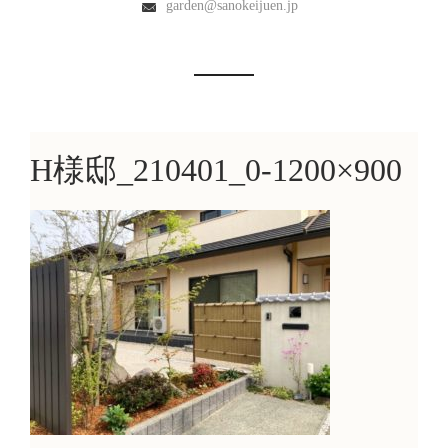
garden@sanokeijuen.jp
H様邸_210401_0-1200×900