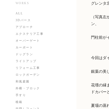
グレンタ
WORKS
ALL
（写真左か
3Dパース
ン、
アプローチ
エクステリア工事
門柱前が
オーバーゲート
カーポート
ドッグラン
今回はダ
ライトアップ
リフォーム工事
銀葉の美
ロックガーデン
和風庭園
花壇の縁
外構・ブロック
ドカバー
手すり
植栽
夏場の蒸
目隠しフェンス