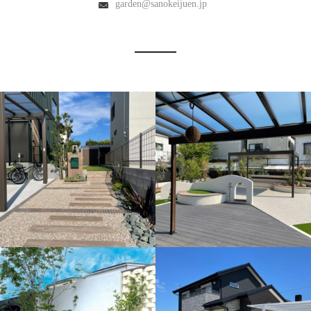
garden@sanokeijuen.jp