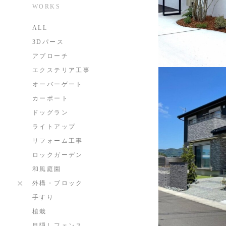
WORKS
ALL
3Dパース
アプローチ
エクステリア工事
オーバーゲート
カーポート
ドッグラン
ライトアップ
リフォーム工事
ロックガーデン
和風庭園
外構・ブロック
手すり
植栽
目隠しフェンス