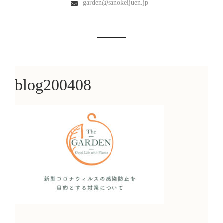
garden@sanokeijuen.jp
blog200408