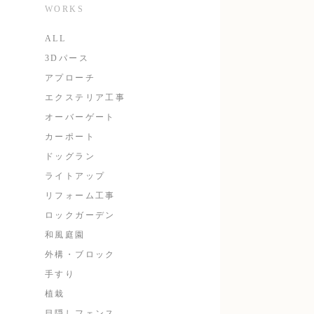
WORKS
ALL
3Dパース
アプローチ
エクステリア工事
オーバーゲート
カーポート
ドッグラン
ライトアップ
リフォーム工事
ロックガーデン
和風庭園
外構・ブロック
手すり
植栽
目隠しフェンス