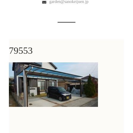
garden@sanokeijuen.jp
79553