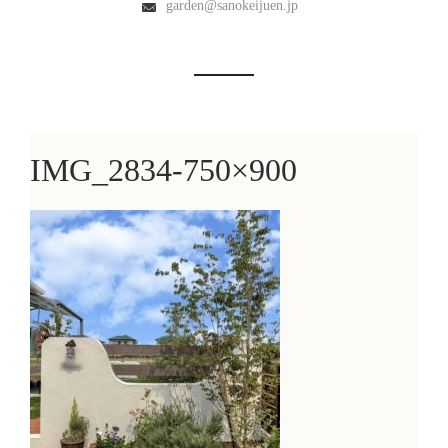
garden@sanokeijuen.jp
IMG_2834-750×900