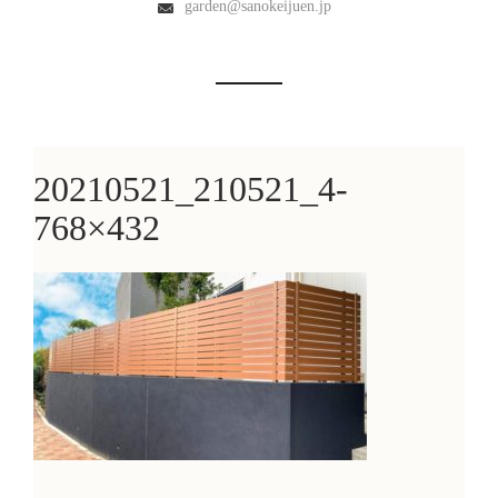
garden@sanokeijuen.jp
20210521_210521_4-
768×432