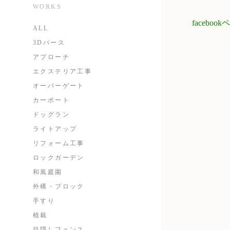
WORKS
faceb
ALL
3Dパース
アプローチ
エクステリア工事
オーバーゲート
カーポート
ドッグラン
ライトアップ
リフォーム工事
ロックガーデン
和風庭園
外構・ブロック
手すり
植栽
目隠しフェンス