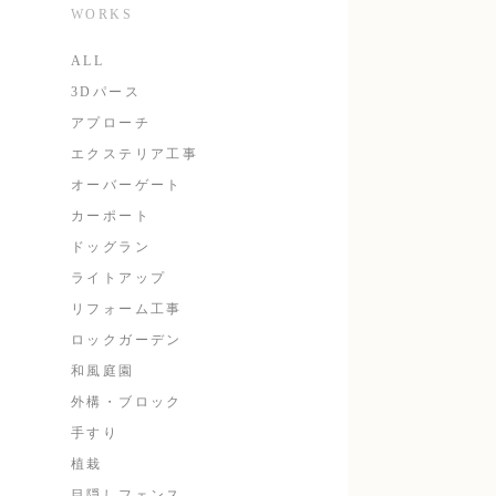
WORKS
ALL
3Dパース
アプローチ
エクステリア工事
オーバーゲート
カーポート
ドッグラン
ライトアップ
リフォーム工事
ロックガーデン
和風庭園
外構・ブロック
手すり
植栽
目隠しフェンス