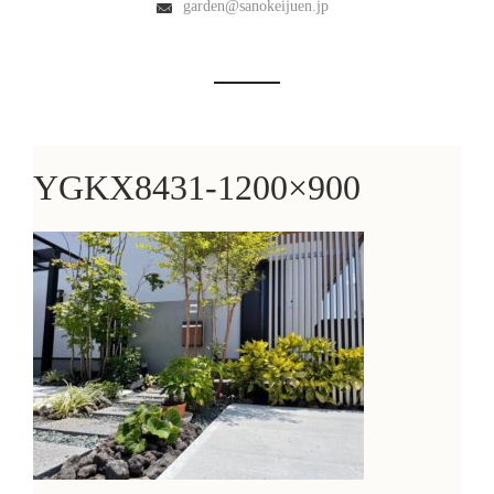
garden@sanokeijuen.jp
YGKX8431-1200×900