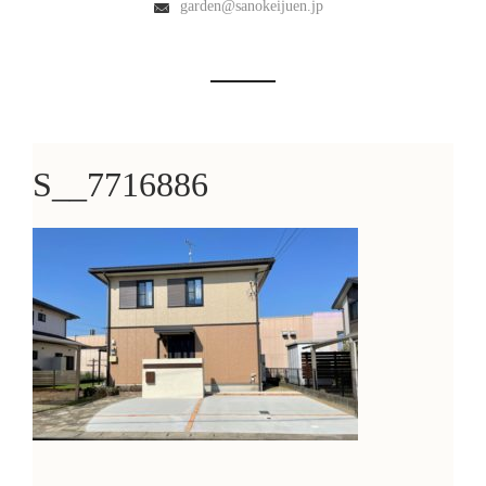
garden@sanokeijuen.jp
S__7716886