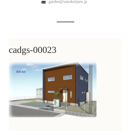
garden@sanokeijuen.jp
cadgs-00023