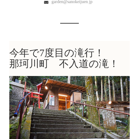
garden@sanokeijuen.jp
今年で7度目の滝行！
那珂川町 不入道の滝！