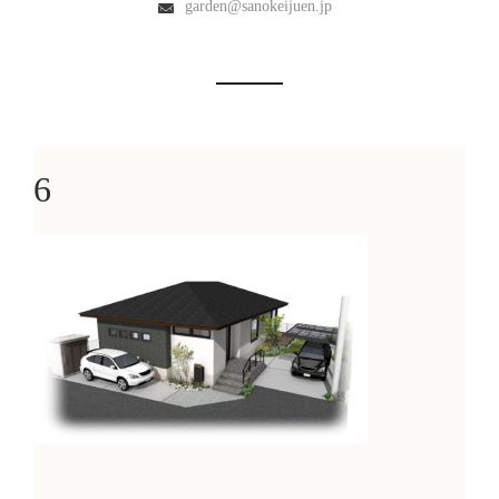
garden@sanokeijuen.jp
6