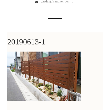
garden@sanokeijuen.jp
20190613-1